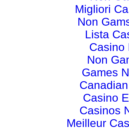
Migliori Ca
Non Gams
Lista C
Casino
Non Gam
Games N
Canadian
Casino E
Casinos 
Meilleur Ca