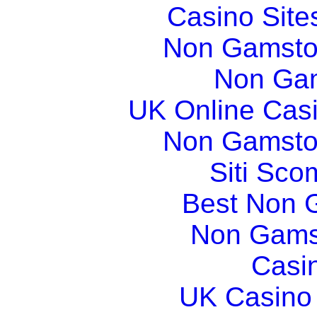
Casino Sit
Non Gamsto
Non Gam
UK Online Cas
Non Gamsto
Siti Sco
Best Non 
Non Gams
Casi
UK Casino