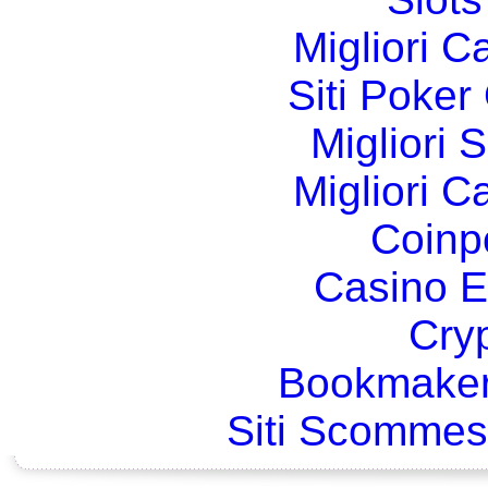
Migliori 
Siti Poker
Migliori 
Migliori 
Coinp
Casino E
Cry
Bookmaker
Siti Scommes